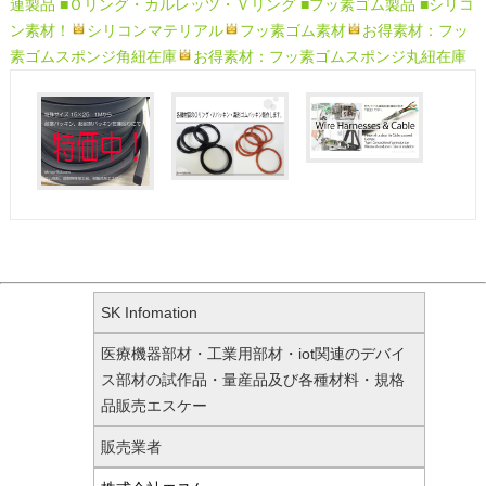
連製品
■Ｏリング・カルレッツ・Ｖリング
■フッ素ゴム製品
■シリコ
ン素材！
シリコンマテリアル
フッ素ゴム素材
お得素材：フッ
素ゴムスポンジ角紐在庫
お得素材：フッ素ゴムスポンジ丸紐在庫
SK Infomation
医療機器部材・工業用部材・iot関連のデバイ
ス部材の試作品・量産品及び各種材料・規格
品販売エスケー
販売業者