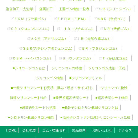
複合加工・光造形
金属加工
主要ゴム物性一覧表
ＳＲ（
シリコンゴム
）
ＦＫＭ（フッ素ゴム）
ＥＰＤＭ（ＥＰＭ）
ＮＢＲ（合成ゴム）
ＣＲ（クロロプレンゴム）
ＩＩＲ（ブチルゴム）
ＮＲ（天然ゴム）
ＡＣＭ（アクリルゴム）
ＩＲ（天然合成ゴム）
ＳＢＲ(スチレンブタジェンゴム)
ＢＲ（ブタジェンゴム）
ＣＳＭ（ハイパロンゴム）
Ｕ（ウレタンゴム）
Ｔ（多硫化ゴム）
■シリコーンゴムとは
シリコンゴムの特徴
シリコンゴム成形・工程
シリコンゴム物性
■シリコンマテリアル
■一般シリコンシートお見積（厚み・硬さ・サイズ別）
シリコンゴム物性
特殊シリコンシート物性
■業界初超高透明シート
■超高透明シート物性
■超高透明シートお見積
■低分子シロキサン低減シリコンとは
■シロキサン低減シリコン物性
■低分子シロキサン低減シリコンシートお見積
HOME
会社概要
ゴム・技術資料
製品案内
お問い合わせ
アクセス