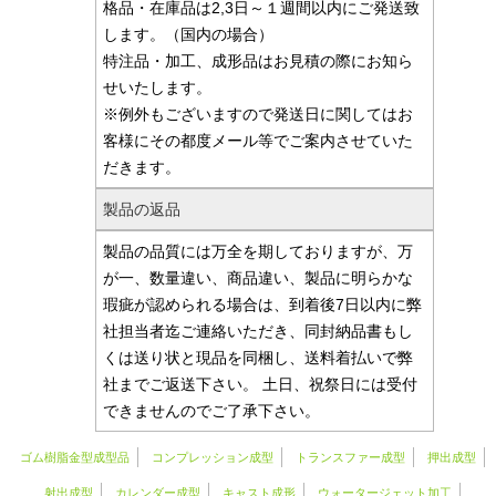
格品・在庫品は2,3日～１週間以内にご発送致
します。（国内の場合）
特注品・加工、成形品はお見積の際にお知ら
せいたします。
※例外もございますので発送日に関してはお
客様にその都度メール等でご案内させていた
だきます。
製品の返品
製品の品質には万全を期しておりますが、万
が一、数量違い、商品違い、製品に明らかな
瑕疵が認められる場合は、到着後7日以内に弊
社担当者迄ご連絡いただき、同封納品書もし
くは送り状と現品を同梱し、送料着払いで弊
社までご返送下さい。 土日、祝祭日には受付
できませんのでご了承下さい。
ゴム樹脂金型成型品
コンプレッション成型
トランスファー成型
押出成型
射出成型
カレンダー成型
キャスト成形
ウォータージェット加工