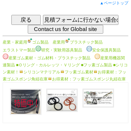
▲ページトップ
産業・家庭用
ゴム製品
産業用
プラスチック製品
エラストマー製品
研究・実験用器具製品
安全保護具製品
産業ゴム素材・ゴム材料・プラスチック製品
産業用機器関
連製品
■Ｏリング・カルレッツ・Ｖリング
■フッ素ゴム製品
■シリコ
ン素材！
シリコンマテリアル
フッ素ゴム素材
お得素材：フッ
素ゴムスポンジ角紐在庫
お得素材：フッ素ゴムスポンジ丸紐在庫