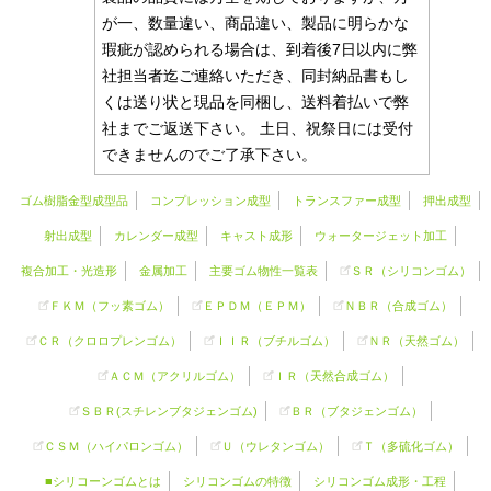
が一、数量違い、商品違い、製品に明らかな
瑕疵が認められる場合は、到着後7日以内に弊
社担当者迄ご連絡いただき、同封納品書もし
くは送り状と現品を同梱し、送料着払いで弊
社までご返送下さい。 土日、祝祭日には受付
できませんのでご了承下さい。
ゴム樹脂金型成型品
コンプレッション成型
トランスファー成型
押出成型
射出成型
カレンダー成型
キャスト成形
ウォータージェット加工
複合加工・光造形
金属加工
主要ゴム物性一覧表
ＳＲ（
シリコンゴム
）
ＦＫＭ（フッ素ゴム）
ＥＰＤＭ（ＥＰＭ）
ＮＢＲ（合成ゴム）
ＣＲ（クロロプレンゴム）
ＩＩＲ（ブチルゴム）
ＮＲ（天然ゴム）
ＡＣＭ（アクリルゴム）
ＩＲ（天然合成ゴム）
ＳＢＲ(スチレンブタジェンゴム)
ＢＲ（ブタジェンゴム）
ＣＳＭ（ハイパロンゴム）
Ｕ（ウレタンゴム）
Ｔ（多硫化ゴム）
■シリコーンゴムとは
シリコンゴムの特徴
シリコンゴム成形・工程