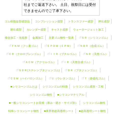
社までご返送下さい。 土日、祝祭日には受付
できませんのでご了承下さい。
ゴム樹脂金型成型品
コンプレッション成型
トランスファー成型
押出成型
射出成型
カレンダー成型
キャスト成形
ウォータージェット加工
複合加工・光造形
金属加工
主要ゴム物性一覧表
ＳＲ（
シリコンゴム
）
ＦＫＭ（フッ素ゴム）
ＥＰＤＭ（ＥＰＭ）
ＮＢＲ（合成ゴム）
ＣＲ（クロロプレンゴム）
ＩＩＲ（ブチルゴム）
ＮＲ（天然ゴム）
ＡＣＭ（アクリルゴム）
ＩＲ（天然合成ゴム）
ＳＢＲ(スチレンブタジェンゴム)
ＢＲ（ブタジェンゴム）
ＣＳＭ（ハイパロンゴム）
Ｕ（ウレタンゴム）
Ｔ（多硫化ゴム）
■シリコーンゴムとは
シリコンゴムの特徴
シリコンゴム成形・工程
シリコンゴム物性
■シリコンマテリアル
■一般シリコンシートお見積（厚み・硬さ・サイズ別）
シリコンゴム物性
特殊シリコンシート物性
■業界初超高透明シート
■超高透明シート物性