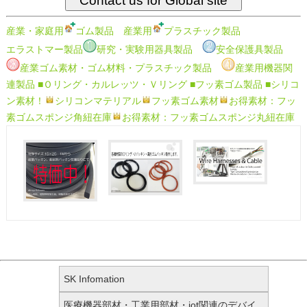
産業・家庭用
ゴム製品
産業用
プラスチック製品
エラストマー製品
研究・実験用器具製品
安全保護具製品
産業ゴム素材・ゴム材料・プラスチック製品
産業用機器関
連製品
■Ｏリング・カルレッツ・Ｖリング
■フッ素ゴム製品
■シリコ
ン素材！
シリコンマテリアル
フッ素ゴム素材
お得素材：フッ
素ゴムスポンジ角紐在庫
お得素材：フッ素ゴムスポンジ丸紐在庫
SK Infomation
医療機器部材・工業用部材・iot関連のデバイ