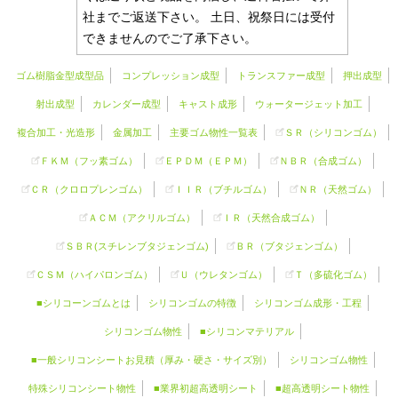
社までご返送下さい。 土日、祝祭日には受付
できませんのでご了承下さい。
ゴム樹脂金型成型品
コンプレッション成型
トランスファー成型
押出成型
射出成型
カレンダー成型
キャスト成形
ウォータージェット加工
複合加工・光造形
金属加工
主要ゴム物性一覧表
ＳＲ（
シリコンゴム
）
ＦＫＭ（フッ素ゴム）
ＥＰＤＭ（ＥＰＭ）
ＮＢＲ（合成ゴム）
ＣＲ（クロロプレンゴム）
ＩＩＲ（ブチルゴム）
ＮＲ（天然ゴム）
ＡＣＭ（アクリルゴム）
ＩＲ（天然合成ゴム）
ＳＢＲ(スチレンブタジェンゴム)
ＢＲ（ブタジェンゴム）
ＣＳＭ（ハイパロンゴム）
Ｕ（ウレタンゴム）
Ｔ（多硫化ゴム）
■シリコーンゴムとは
シリコンゴムの特徴
シリコンゴム成形・工程
シリコンゴム物性
■シリコンマテリアル
■一般シリコンシートお見積（厚み・硬さ・サイズ別）
シリコンゴム物性
特殊シリコンシート物性
■業界初超高透明シート
■超高透明シート物性