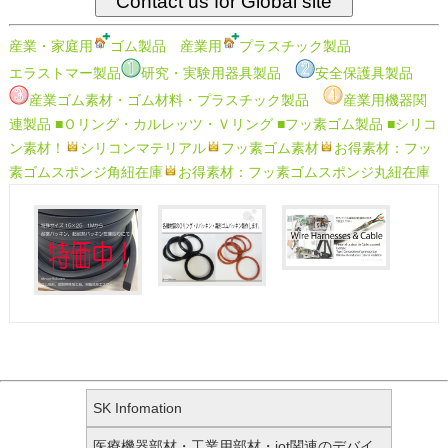
産業・家庭用
ゴム製品
産業用
プラスチック製品
エラストマー製品
研究・実験用器具製品
安全保護具製品
産業ゴム素材・ゴム材料・プラスチック製品
産業用機器関
連製品
■Ｏリング・カルレッツ・Ｖリング
■フッ素ゴム製品
■シリコ
ン素材！
シリコンマテリアル
フッ素ゴム素材
お得素材：フッ
素ゴムスポンジ角紐在庫
お得素材：フッ素ゴムスポンジ丸紐在庫
SK Infomation
医療機器部材・工業用部材・iot関連のデバイ