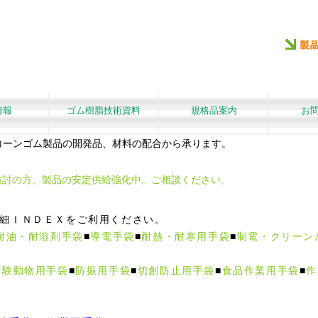
情報
ゴム樹脂技術資料
規格品案内
お
リコーンゴム製品の開発品、材料の配合から承ります。
検討の方、製品の安定供給強化中。ご相談ください。
細ＩＮＤＥＸをご利用ください。
耐油・耐溶剤手袋
■
導電手袋
■
耐熱・耐寒用手袋
■
制電・クリーン
実験動物用手袋
■
防振用手袋
■
切創防止用手袋
■
食品作業用手袋
■
作