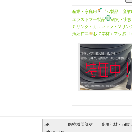
産業・家庭用
ゴム製品
産業
エラストマー製品
研究・実験
Ｏリング・カルレッツ・Ｖリン
角紐在庫
お得素材：フッ素ゴ
SK
医療機器部材・工業用部材・iot
Infomation