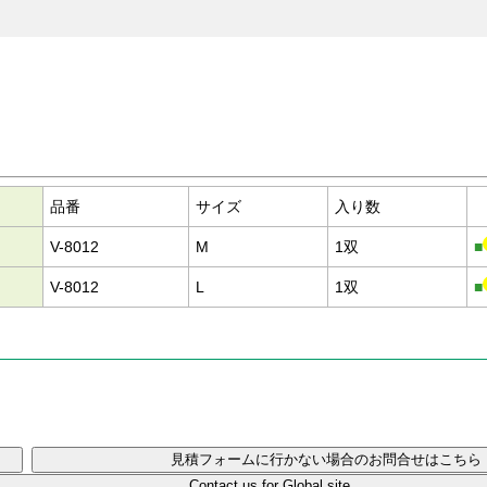
。
品番
サイズ
入り数
V-8012
M
1双
■
V-8012
L
1双
■