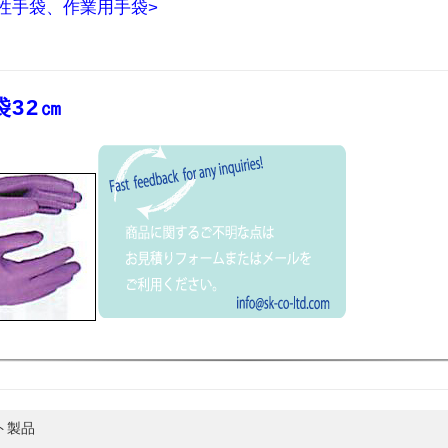
油性手袋、作業用手袋>
。
32㎝
ト製品