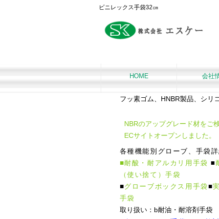
ビニレックス手袋32㎝
HOME
会社
フッ素ゴム、HNBR製品、シ
NBRのアップグレード材をご
ECサイトオープンしました。
各種機能別グローブ、手袋詳
■耐酸・耐アルカリ用手袋
■
（使い捨て）手袋
■
グローブボックス用手袋
■
手袋
取り扱い：b耐油・耐溶剤手袋