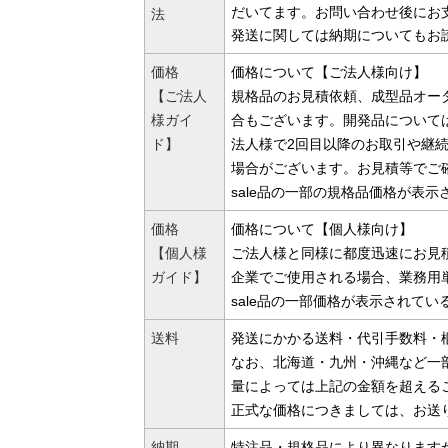
だいてます。お問い合わせ後にお
法
発送に関しては納期についてもお
価格
価格について【ご法人様向け】
【ご法人
規格品のお見積依頼、成型品オー
様ガイ
合もございます。開発品について
ド】
法人様で2回目以降のお取引や継
場合がございます。お見積等でご
sale品の一部の規格品価格が表
価格
価格について【個人様向け】
【個人様
ご法人様と同様に都度迅速にお見
ガイド】
企業でご使用される場合、業務用
sale品の一部価格が表示されて
送料
発送にかかる送料・代引手数料・梱
なお、北海道・九州・沖縄など一部
量によっては上記の金額を超える
正式な価格につきましては、お送
納期
特注品・規格品により異なります