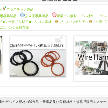
用
プラスチック製品
用器具製品
安全保護具製品
産業ゴム素材・ゴム材料・プラス
グ
■フッ素ゴム製品
■シリコン素材！
シリコンマテリアル
フッ素ゴ
ムスポンジ丸紐在庫
関連のデバイス部材の試作品・量産品及び各種材料・規格品販売エスケー