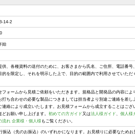
14-2
0
年始
提供、各種資料の送付のために、お客さまから氏名、ご住所、電話番号
目的を限定し、それを明示した上で、目的の範囲内で利用させていただ
。
せフォームから見積ご依頼をいただきます。規格品と開発品の内容によ
お打ち合わせの必要な製品につきましては担当者より別途ご連絡を差し
ご連絡により成立いたします。お見積フォームから成立することはござ
ほどお願い申し上げます。
初めての方ガイド
又は
法人様ガイド
、
個人様
の流れ 企業様・個人様
もご覧ください。
銀行振込（先のお振込）のいずれかになります。お見積りに必要なためお