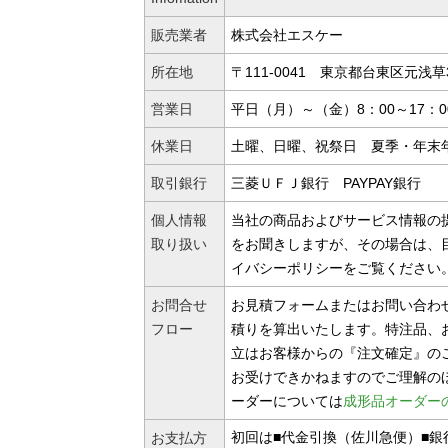
販売業者
株式会社エスケー
所在地
〒111-0041 東京都台東区元浅草3-
営業日
平日（月）～（金）8：00～17：0
休業日
土曜、日曜、祝祭日 夏季・年末
取引銀行
三菱ＵＦＪ銀行 PAYPAY銀行
個人情報
当社の商品およびサービス情報の
取り扱い
をお聞きしますが、その場合は、
イバシーポリシーをご覧ください
お問合せ
お見積フォームまたはお問い合わ
フロー
積りを算出いたします。特注品、
立はお客様からの『注文確定』の
お受けできかねますのでご理解の
ーダーについては
成形品オーダー
初回は■代金引換（佐川急便）■
お支払方