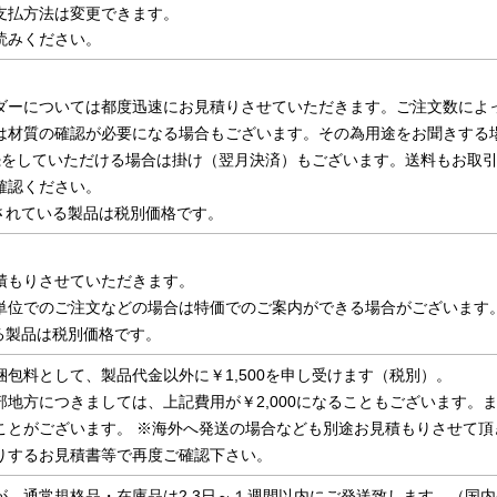
支払方法は変更できます。
読みください。
ダーについては都度迅速にお見積りさせていただきます。ご注文数によ
は材質の確認が必要になる場合もございます。その為用途をお聞きする
続をしていただける場合は掛け（翌月決済）もございます。送料もお取
確認ください。
示されている製品は税別価格です。
積もりさせていただきます。
単位でのご注文などの場合は特価でのご案内ができる場合がございます
いる製品は税別価格です。
包料として、製品代金以外に￥1,500を申し受けます（税別）。
地方につきましては、上記費用が￥2,000になることもございます。
ことがございます。 ※海外へ発送の場合なども別途お見積もりさせて頂
りするお見積書等で再度ご確認下さい。
が、通常規格品・在庫品は2,3日～１週間以内にご発送致します。（国