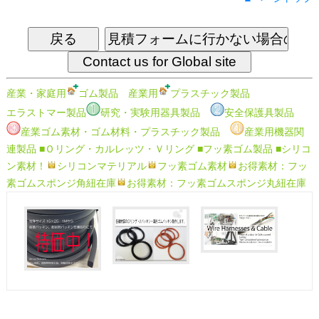
産業・家庭用
ゴム製品
産業用
プラスチック製品
エラストマー製品
研究・実験用器具製品
安全保護具製品
産業ゴム素材・ゴム材料・プラスチック製品
産業用機器関
連製品
■Ｏリング・カルレッツ・Ｖリング
■フッ素ゴム製品
■シリコ
ン素材！
シリコンマテリアル
フッ素ゴム素材
お得素材：フッ
素ゴムスポンジ角紐在庫
お得素材：フッ素ゴムスポンジ丸紐在庫