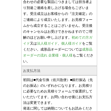
合わせの必要な製品につきましては担当者よ
り別途ご連絡を差し上げる場合もございま
す。受注成立はお客様からの『注文確定』の
ご連絡により成立いたします。お見積フォー
ムから成立することはございません。受注後
のキャンセルはお受けできかねますのでご理
解のほどお願い申し上げます。
初めての方ガ
イド
又は
法人様ガイド
、
個人様ガイド
をご覧
ください。成形品オーダーについては
成形品
オーダーの流れ 企業様・個人様
もご覧くださ
い。
お支払方法
初回は■代金引換（佐川急便）■銀行振込（先
のお振込）のいずれかになります。お見積り
に必要なためお見積りフォームで仮選択して
いただいてます。お問い合わせ後にお支払方
法は変更できます。
発送に関しては納期についてもお読みくださ