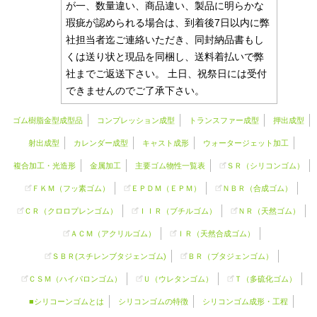
が一、数量違い、商品違い、製品に明らかな
瑕疵が認められる場合は、到着後7日以内に弊
社担当者迄ご連絡いただき、同封納品書もし
くは送り状と現品を同梱し、送料着払いで弊
社までご返送下さい。 土日、祝祭日には受付
できませんのでご了承下さい。
ゴム樹脂金型成型品
コンプレッション成型
トランスファー成型
押出成型
射出成型
カレンダー成型
キャスト成形
ウォータージェット加工
複合加工・光造形
金属加工
主要ゴム物性一覧表
ＳＲ（
シリコンゴム
）
ＦＫＭ（フッ素ゴム）
ＥＰＤＭ（ＥＰＭ）
ＮＢＲ（合成ゴム）
ＣＲ（クロロプレンゴム）
ＩＩＲ（ブチルゴム）
ＮＲ（天然ゴム）
ＡＣＭ（アクリルゴム）
ＩＲ（天然合成ゴム）
ＳＢＲ(スチレンブタジェンゴム)
ＢＲ（ブタジェンゴム）
ＣＳＭ（ハイパロンゴム）
Ｕ（ウレタンゴム）
Ｔ（多硫化ゴム）
■シリコーンゴムとは
シリコンゴムの特徴
シリコンゴム成形・工程