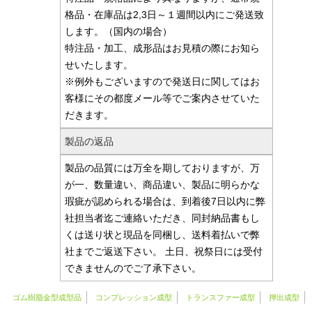
格品・在庫品は2,3日～１週間以内にご発送致
します。（国内の場合）
特注品・加工、成形品はお見積の際にお知ら
せいたします。
※例外もございますので発送日に関してはお
客様にその都度メール等でご案内させていた
だきます。
製品の返品
製品の品質には万全を期しておりますが、万
が一、数量違い、商品違い、製品に明らかな
瑕疵が認められる場合は、到着後7日以内に弊
社担当者迄ご連絡いただき、同封納品書もし
くは送り状と現品を同梱し、送料着払いで弊
社までご返送下さい。 土日、祝祭日には受付
できませんのでご了承下さい。
ゴム樹脂金型成型品
コンプレッション成型
トランスファー成型
押出成型