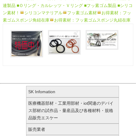
連製品
■Ｏリング・カルレッツ・Ｖリング
■フッ素ゴム製品
■シリコ
ン素材！
シリコンマテリアル
フッ素ゴム素材
お得素材：フッ
素ゴムスポンジ角紐在庫
お得素材：フッ素ゴムスポンジ丸紐在庫
SK Infomation
医療機器部材・工業用部材・iot関連のデバイ
ス部材の試作品・量産品及び各種材料・規格
品販売エスケー
販売業者