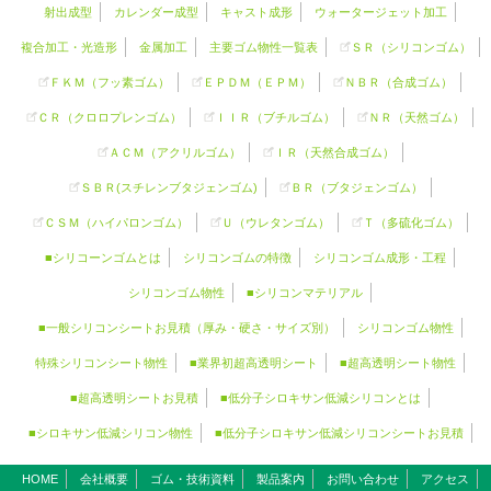
射出成型
カレンダー成型
キャスト成形
ウォータージェット加工
複合加工・光造形
金属加工
主要ゴム物性一覧表
ＳＲ（
シリコンゴム
）
ＦＫＭ（フッ素ゴム）
ＥＰＤＭ（ＥＰＭ）
ＮＢＲ（合成ゴム）
ＣＲ（クロロプレンゴム）
ＩＩＲ（ブチルゴム）
ＮＲ（天然ゴム）
ＡＣＭ（アクリルゴム）
ＩＲ（天然合成ゴム）
ＳＢＲ(スチレンブタジェンゴム)
ＢＲ（ブタジェンゴム）
ＣＳＭ（ハイパロンゴム）
Ｕ（ウレタンゴム）
Ｔ（多硫化ゴム）
■シリコーンゴムとは
シリコンゴムの特徴
シリコンゴム成形・工程
シリコンゴム物性
■シリコンマテリアル
■一般シリコンシートお見積（厚み・硬さ・サイズ別）
シリコンゴム物性
特殊シリコンシート物性
■業界初超高透明シート
■超高透明シート物性
■超高透明シートお見積
■低分子シロキサン低減シリコンとは
■シロキサン低減シリコン物性
■低分子シロキサン低減シリコンシートお見積
HOME
会社概要
ゴム・技術資料
製品案内
お問い合わせ
アクセス