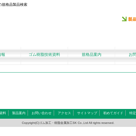
の規格品製品検索
情報
ゴム樹脂技術資料
規格品案内
お
資料
製品案内
お問い合わせ
アクセス
サイトマップ
初めてガイド
特定
Copyright(C)ゴム加工・樹脂金属加工SK Co.,Ltd All rights reserved.